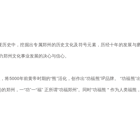
夏历史中，挖掘出专属郑州的历史文化及符号元素，历经十年的发展与
助力郑州文化事业发展的决心与信心。
将5000年前黄帝时期的“熊”活化，创作出“功福熊”IP品牌。 “功福熊”
)的郑州，一“功”一“福” 正所谓“功福郑州”。同时“功福熊＂作为人类福熊