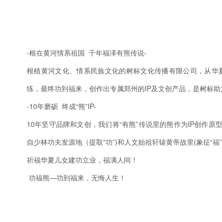
-根在黄河情系祖国 千年福泽有熊传说-
根植黄河文化、情系民族文化的树标文化传播有限公司，从华
练，最终功到福来，创作出专属郑州的IP及文创产品，是树标
-10年磨砺 终成“熊”IP-
10年坚守品牌和文创，我们将“有熊”传说里的熊作为IP创作原型，
自少林功夫发源地（提取“功”)和人文始祖轩辕黄帝故里(象征“福”
祈福华夏儿女建功立业，福满人间！
功福熊—功到福来，无悔人生！